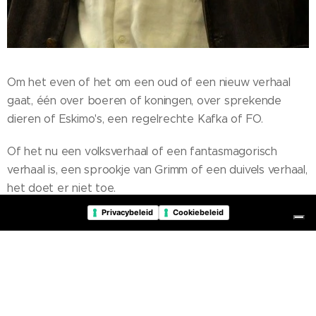
Om het even of het om een oud of een nieuw verhaal
gaat, één over boeren of koningen, over sprekende
dieren of Eskimo's, een regelrechte Kafka of FO.
Of het nu een volksverhaal of een fantasmagorisch
verhaal is, een sprookje van Grimm of een duivels verhaal,
het doet er niet toe.
Zolang als het sterk is en boort naar de duistere diepere
Privacybeleid
Cookiebeleid
zieleroerselen van de mens, is het altijd interessant.
Een goeie verhalenverteller schildert die taferelen,
gebeurtenissen met hun soms burleske, passionele,
hartverwarmende, gruwelijke, melancholisch of
verwarrende plot. Hij doet dat met verve terwijl hij toch